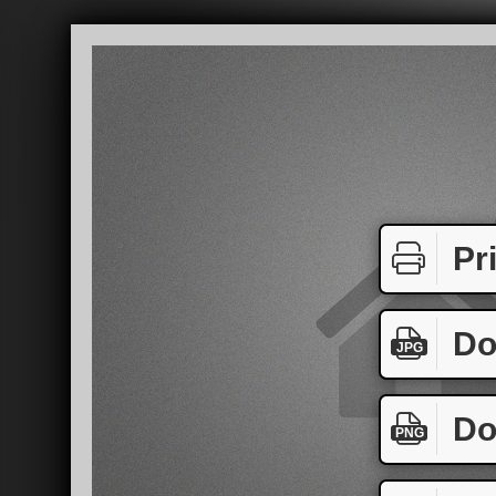
Pr
Do
JPG
Do
PNG