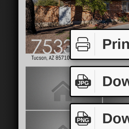
Prin
Dow
JPG
Dow
PNG