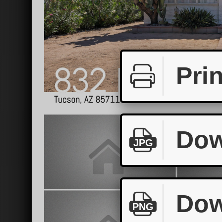
Prin
Dow
JPG
Dow
PNG