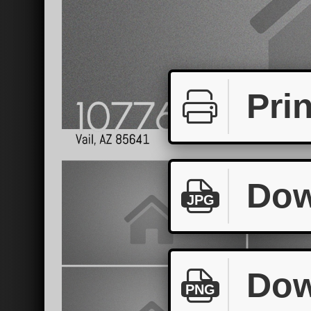
Prin
Dow
JPG
Dow
PNG