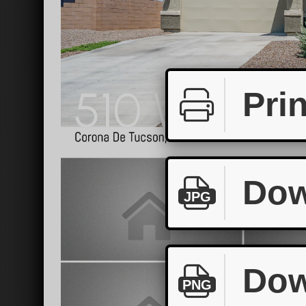
Prin
Dow
JPG
Dow
PNG