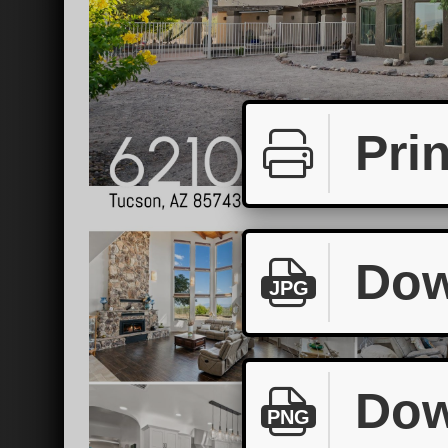
Prin
Dow
JPG
Dow
PNG