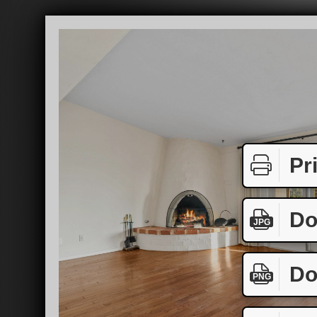
Pr
Do
JPG
Do
PNG