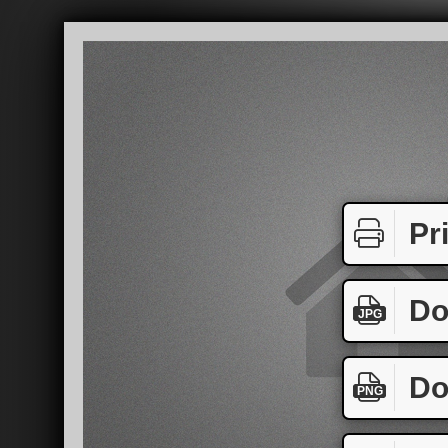
Pr
Do
JPG
Do
PNG