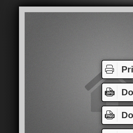
Pr
Do
JPG
Do
PNG