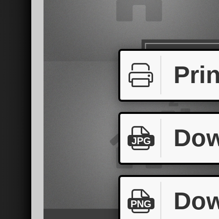
Prin
Dow
JPG
Dow
PNG