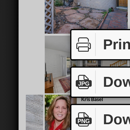
Prin
Dow
JPG
Dow
PNG