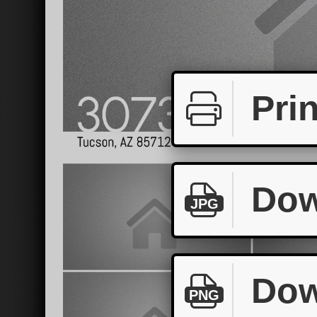
Prin
Dow
JPG
Dow
PNG