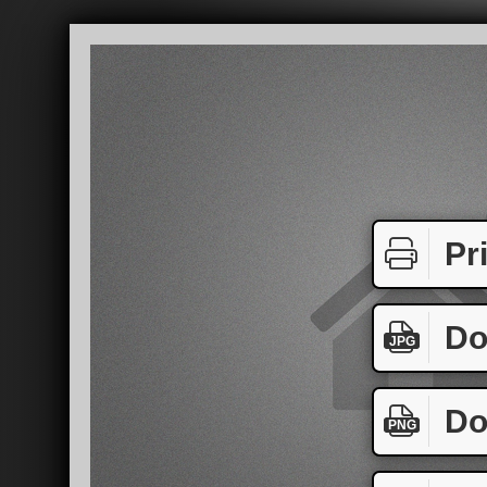
Pr
Do
JPG
Do
PNG