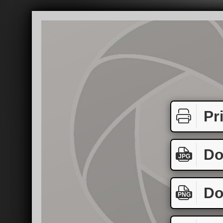
Pr
Do
JPG
Do
PNG