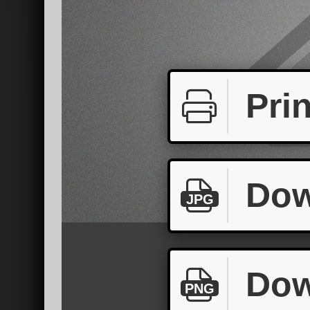
Prin
Dow
JPG
Dow
PNG