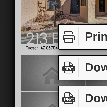
Prin
Dow
JPG
Dow
PNG