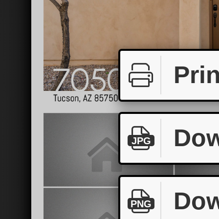
Prin
Dow
JPG
Dow
PNG