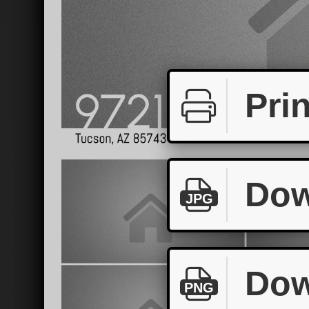
Prin
Dow
JPG
Dow
PNG