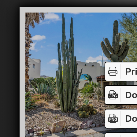
Pr
Do
JPG
Do
PNG