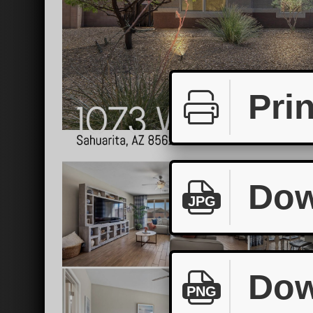
Prin
Dow
JPG
Dow
PNG