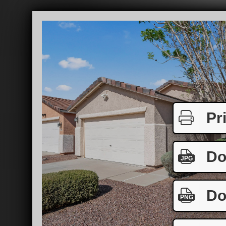
Pr
Do
JPG
Do
PNG