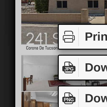
Prin
Dow
JPG
Dow
PNG