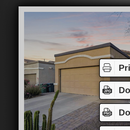
Pr
Do
JPG
Do
PNG