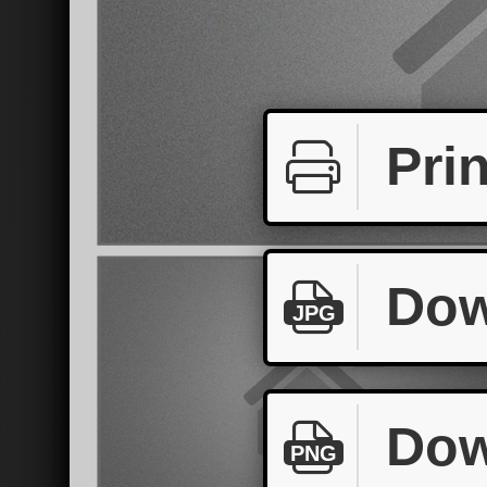
Prin
Dow
JPG
Dow
PNG