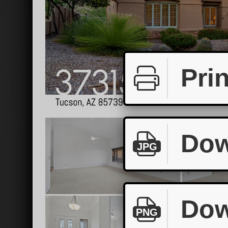
Prin
Dow
JPG
Dow
PNG