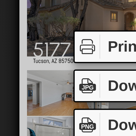
Prin
Dow
JPG
Dow
PNG