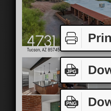
Prin
Dow
JPG
Dow
PNG