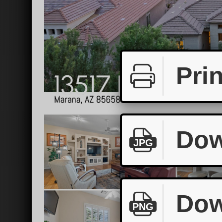
Prin
Dow
JPG
Dow
PNG