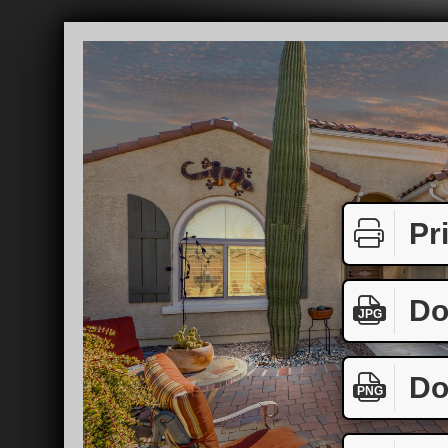
Pr
Do
JPG
Do
PNG