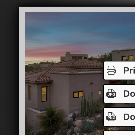
Pr
Do
JPG
Do
PNG