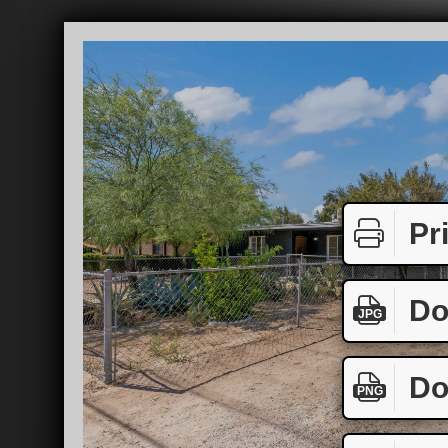
Pr
Do
JPG
Do
PNG